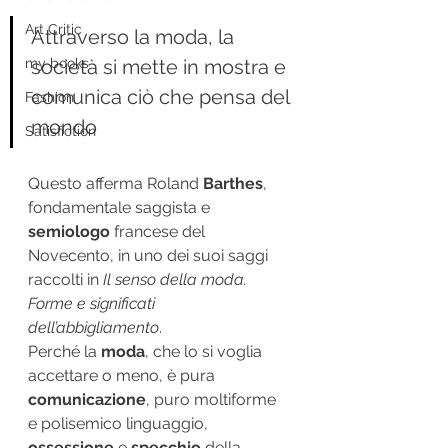
Art Critic
Attraverso la moda, la 
my books
società si mette in mostra e 
comunica ciò che pensa del 
Fashion
mondo
Satisfiction
Questo afferma Roland 
Barthes
, 
fondamentale saggista e 
semiologo
 francese del 
Novecento, in uno dei suoi saggi 
raccolti in 
Il senso della moda. 
Forme e significati 
dell’abbigliamento
.
Perché la 
moda
, che lo si voglia 
accettare o meno, è pura 
comunicazione
, puro moltiforme 
e polisemico linguaggio, 
ossessione
e
specchio
 della 