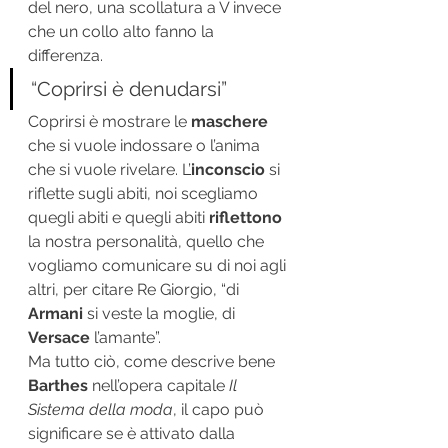
del nero, una scollatura a V invece 
che un collo alto fanno la 
differenza.
“Coprirsi è denudarsi”
Coprirsi è mostrare le 
maschere
che si vuole indossare o l’anima 
che si vuole rivelare. L’
inconscio
 si 
riflette sugli abiti, noi scegliamo 
quegli abiti e quegli abiti 
riflettono
la nostra personalità, quello che 
vogliamo comunicare su di noi agli 
altri, per citare Re Giorgio, “di 
Armani
 si veste la moglie, di 
Versace
 l’amante”.
Ma tutto ciò, come descrive bene 
Barthes
 nell’opera capitale 
Il 
Sistema della moda
, il capo può 
significare se è attivato dalla 