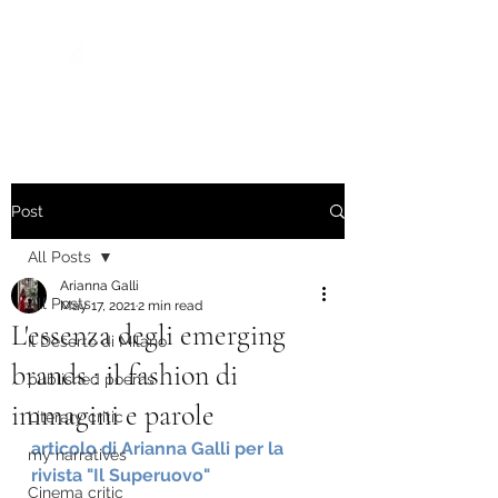
Post
All Posts
Arianna Galli
All Posts
May 17, 2021
2 min read
L'essenza degli emerging
Il Deserto di Milano
brands : il fashion di
published poems
immagini e parole
Literary critic
articolo di Arianna Galli per la 
my narratives
rivista "Il Superuovo"
Cinema critic