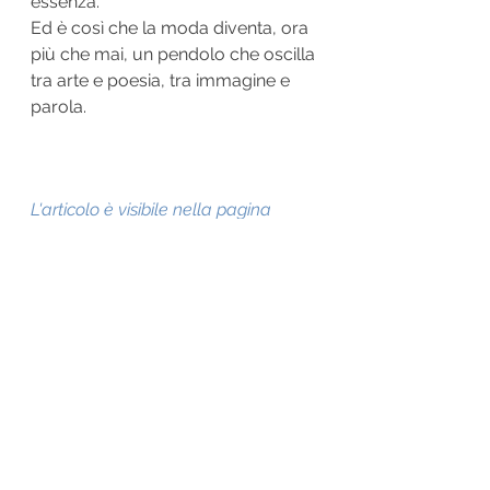
essenza.
Ed è così che la moda diventa, ora 
più che mai, un pendolo che oscilla 
tra arte e poesia, tra immagine e 
parola.
L'articolo è visibile nella pagina 
ufficiale del Superuovo al seguente 
link :
https://www.ilsuperuovo.it/barthes
-diventa-sempre-piu-attuale-il-
fashion-di-immagini-e-parole/