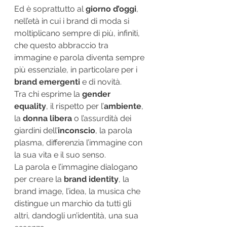
Ed è soprattutto al 
giorno d’oggi
, 
nell’età in cui i brand di moda si 
moltiplicano sempre di più, infiniti, 
che questo abbraccio tra 
immagine e parola diventa sempre 
più essenziale, in particolare per i 
brand emergenti
 e di novità.
Tra chi esprime la 
gender 
equality
, il rispetto per l’
ambiente
, 
la 
donna libera
 o l’assurdità dei 
giardini dell’
inconscio
, la parola 
plasma, differenzia l’immagine con 
la sua vita e il suo senso.
La parola e l’immagine dialogano 
per creare la 
brand identity
, la 
brand image, l’idea, la musica che 
distingue un marchio da tutti gli 
altri, dandogli un’identità, una sua 