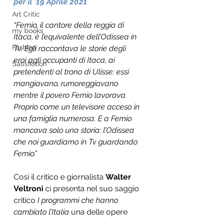
per il  19 Aprile 2021 
Art Critic
“Femio, il cantore della reggia di 
my books
Itaca, è l’equivalente dell’Odissea in 
Fashion
Tv. Egli raccontava le storie degli 
eroi agli occupanti di Itaca, ai 
Satisfiction
pretendenti al trono di Ulisse: essi 
mangiavano, rumoreggiavano 
mentre il povero Femio lavorava. 
Proprio come un televisore acceso in 
una famiglia numerosa. E a Femio 
mancava solo una storia: l’Odissea 
che noi guardiamo in Tv guardando 
Femio.”
Così il critico e giornalista 
Walter 
Veltroni
 ci presenta nel suo saggio 
critico 
I programmi che hanno 
cambiato l’Italia
 una delle opere 