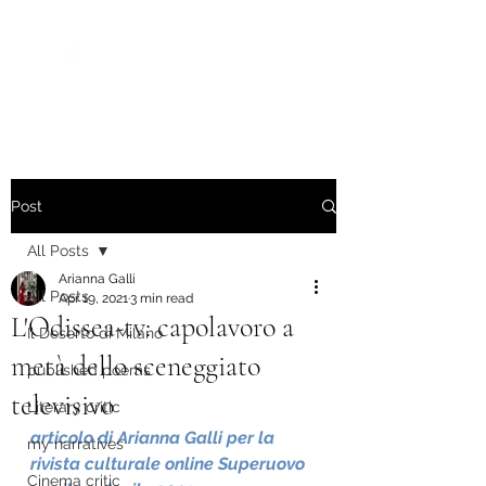
Post
All Posts
Arianna Galli
All Posts
Apr 19, 2021
3 min read
L'Odissea-tv: capolavoro a
Il Deserto di Milano
metà dello sceneggiato
published poems
televisivo
Literary critic
articolo di Arianna Galli per la 
my narratives
rivista culturale online Superuovo 
Cinema critic