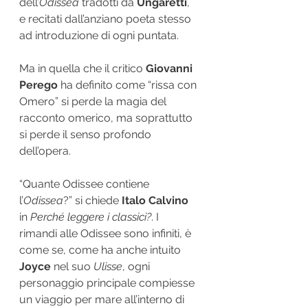
dell’
Odissea
 tradotti da 
Ungaretti
, 
e recitati dall’anziano poeta stesso 
ad introduzione di ogni puntata.
Ma in quella che il critico 
Giovanni 
Perego
 ha definito come “rissa con 
Omero” si perde la magia del 
racconto omerico, ma soprattutto 
si perde il senso profondo 
dell’opera. 
“Quante Odissee contiene 
l’
Odissea
?” si chiede 
Italo Calvino
in 
Perché leggere i classici?
. I 
rimandi alle Odissee sono infiniti, è 
come se, come ha anche intuito 
Joyce
 nel suo 
Ulisse
, ogni 
personaggio principale compiesse 
un viaggio per mare all’interno di 