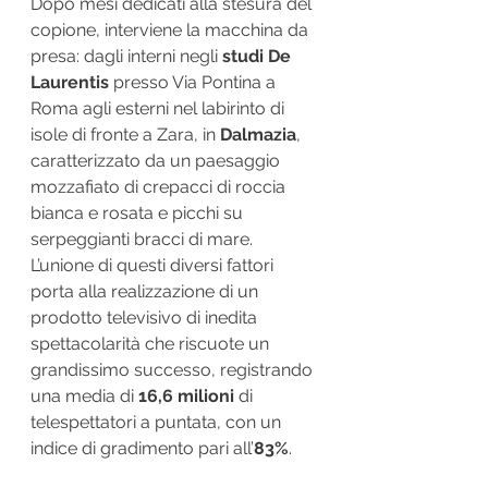
Dopo mesi dedicati alla stesura del 
copione, interviene la macchina da 
presa: dagli interni negli 
studi De 
Laurentis
 presso Via Pontina a 
Roma agli esterni nel labirinto di 
isole di fronte a Zara, in 
Dalmazia
, 
caratterizzato da un paesaggio 
mozzafiato di crepacci di roccia 
bianca e rosata e picchi su 
serpeggianti bracci di mare. 
L’unione di questi diversi fattori 
porta alla realizzazione di un 
prodotto televisivo di inedita 
spettacolarità che riscuote un 
grandissimo successo, registrando 
una media di 
16,6 milioni
 di 
telespettatori a puntata, con un 
indice di gradimento pari all’
83%
.