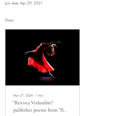
Join date: Apr 29, 2021
Posts
Mar 27, 2024
∙
1
min
"Revista Vislumbre"
publishes poems from "Il