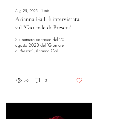
Aug 25, 2023
∙
1
min
Arianna Galli è intervistata
sul "Giornale di Brescia"
Sul numero cartaceo del 25
agosto 2023 del "Giornale
di Brescia", Arianna Galli è
intervistata dalla giornalista
Sara Polotti riguardo...
76
13