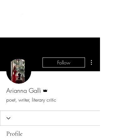
More actions
Follow
Admin
Arianna Galli
poet, writer, literary critic
Profile