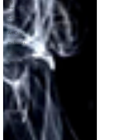
my
narratives
Cinema
critic
Art Critic
my books
Fashion
Satisfiction