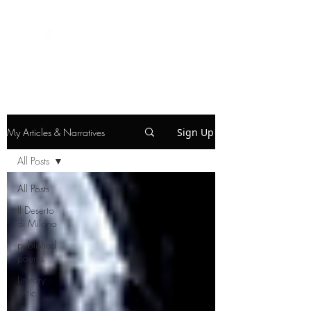
My Articles & Narratives
Sign Up
All Posts
All Posts
Il Deserto
di Milano
published
poems
Literary
critic