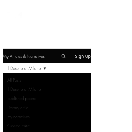
My Articles & Narratives
Sign Up
Il Deserto di Milano
All Posts
Il Deserto di Milano
published poems
Literary critic
my narratives
Cinema critic