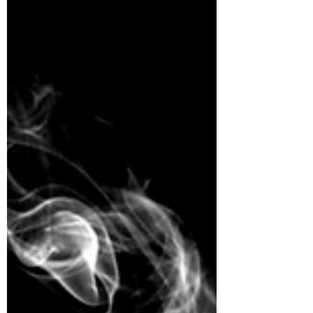
di Milano" by Arianna Galli
French magazine "Incertain regard"
publishes poems from "Il Deserto di Milano"