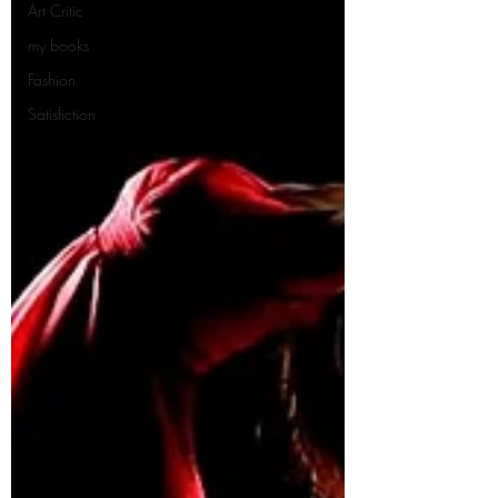
Art Critic
my books
Fashion
Satisfiction