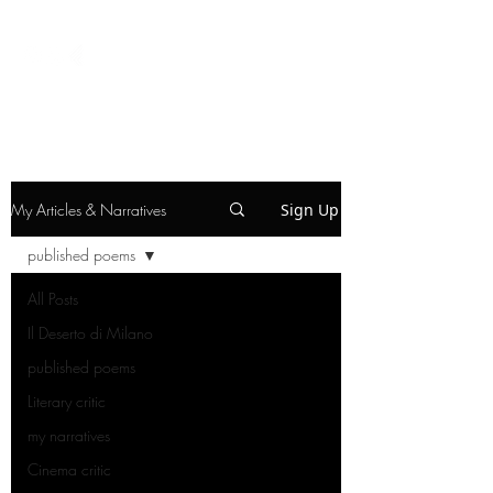
My Articles & Narratives
Sign Up
published poems
All Posts
Il Deserto di Milano
published poems
Literary critic
my narratives
Cinema critic