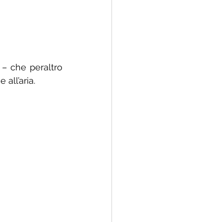
 – che peraltro 
all’aria.