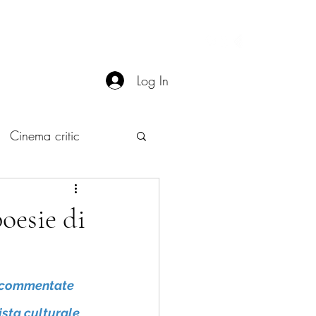
Contact
More
Log In
Cinema critic
oesie di
 commentate 
ista culturale 