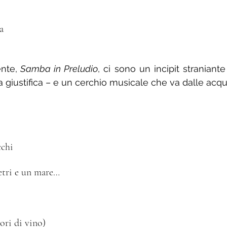
 
a
nte,
 Samba in Preludio
, ci sono un incipit straniante
a giustifica – e un cerchio musicale che va dalle acque 
chi 
etri e un mare…
 sapori di vino)