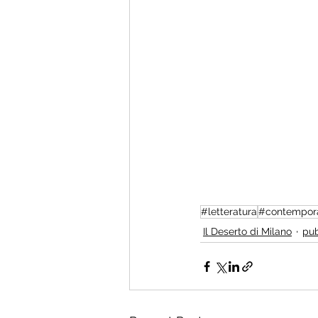
#letteratura
#contempor
Il Deserto di Milano
pu