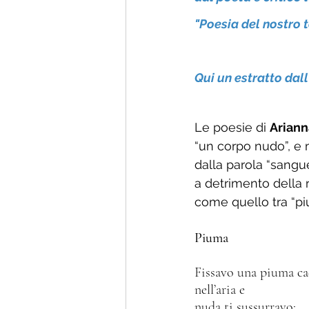
"Poesia del nostro 
Qui un estratto dall
Le poesie di 
Ariann
“un corpo nudo”, e 
dalla parola “sangu
a detrimento della r
come quello tra “pi
Piuma
Fissavo una piuma ca
nell’aria e 
nuda ti sussurravo: