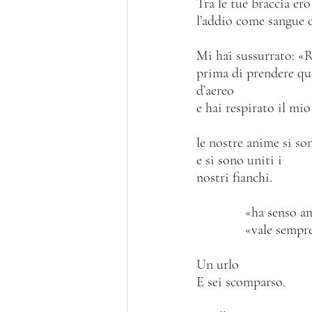
Tra le tue braccia ero
l’addio come sangue c
Mi hai sussurrato: «R
prima di prendere qu
d’aereo 
e hai respirato il mi
le nostre anime si so
e si sono uniti i 
nostri fianchi.
              «ha s
              «val
Un urlo
E sei scomparso.