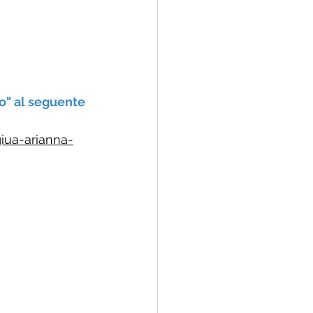
po" al seguente 
iua-arianna-