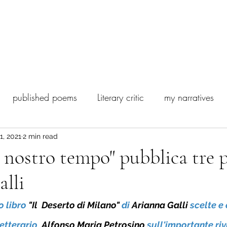
 Poesia Contemporanea
Biography
Ghostwriting and editing
published poems
Literary critic
my narratives
ashion
Satisfiction
1, 2021
2 min read
l nostro tempo" pubblica tre p
lli
o libro 
"Il  Deserto di Milano" 
di 
Arianna Galli 
scelte e
etterario  
Alfonso Maria Petrosino 
sull'importante riv