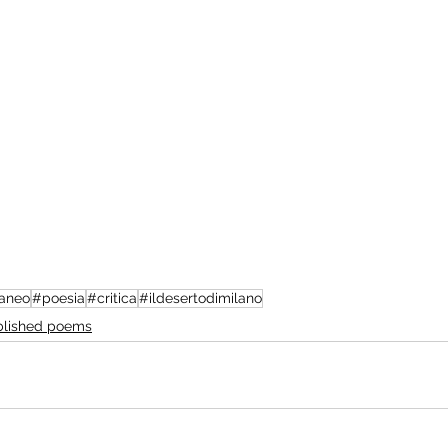
aneo
#poesia
#critica
#ildesertodimilano
blished poems