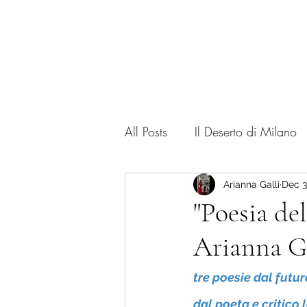
Home
Corso
All Posts
Il Deserto di Milano
Art Critic
my books
F
Arianna Galli
Dec 3
"Poesia de
Arianna Ga
tre poesie dal futur
dal poeta e critico l