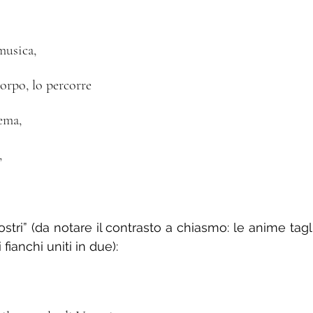
musica, 
 corpo, lo percorre
rema,
,
nostri” (da notare il contrasto a chiasmo: le anime tagl
fianchi uniti in due):