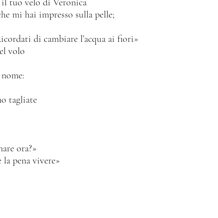
 il tuo velo di Veronica
he mi hai impresso sulla pelle;
icordati di cambiare l’acqua ai fiori»
el volo 
o nome:
no tagliate
enso amare ora?»
e sempre la pena vivere»