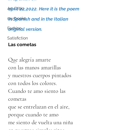
Art Critic
april 22,2022. Here it is the poem 
my books
in Spanish and in the Italian 
Fashion
original version.
Satisfiction
Las cometas
Que alegría amarte
con las manos amarillas
y nuestros cuerpos pintados
con todos los colores.
Cuando te amo siento las 
cometas
que se entrelazan en el aire,
porque cuando te amo
me siento de vuelta una niña