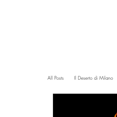
Home
Corso
All Posts
Il Deserto di Milano
Cinema critic
Art Critic