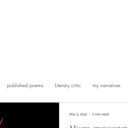
 Poesia Contemporanea
Biography
Ghostwriting and editing
published poems
Literary critic
my narratives
my books
Fashion
Satisfiction
Mar 3, 2022
2 min read
Misera, provocatori