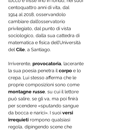
toccò e visse fino in fondo, nei suoi 
centoquattro anni di vita, dal
1914 al 2018, osservandolo 
cambiare dall’osservatorio 
privilegiato, dal punto di vista 
sociologico, dalla sua cattedra di 
matematica e fisica dell’Università 
del 
Cile
, a Santiago.
Irriverente, 
provocatoria
, lacerante 
la sua poesia penetra il 
corpo
 e lo 
crepa. Lui stesso afferma che le 
proprie composizioni sono come 
montagne russe
, su cui il lettore 
può salire, se gli va, ma poi finirà 
per scendere «sputando sangue 
da bocca e narici». I suoi 
versi 
irrequieti 
rompono qualsiasi 
regola, dipingendo scene che 