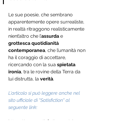
Le sue poesie, che sembrano 
apparentemente opere surrealiste, 
in realtà ritraggono realisticamente 
nient’altro che l’
assurda
 e 
grottesca quotidianità 
contemporanea
, che l’umanità non 
ha il coraggio di accettare, 
ricercando con la sua 
spietata 
ironia
, tra le rovine della Terra da 
lui distrutta, la 
verità
.
L'articolo si può leggere anche nel 
sito ufficiale di "Satisfiction" al 
seguente link: 
https://www.satisfiction.eu/nicanor
-parra-lultimo-spegne-la-luce/