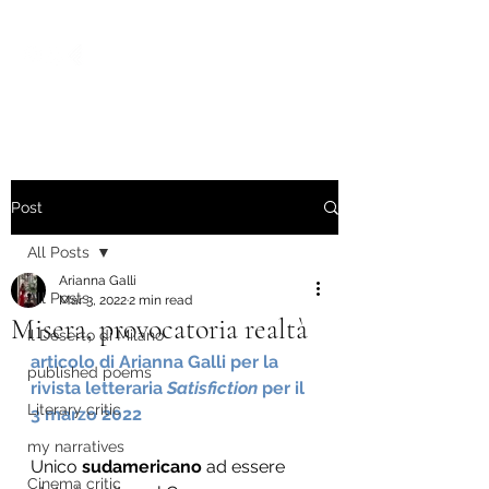
Post
All Posts
Arianna Galli
All Posts
Mar 3, 2022
2 min read
Misera, provocatoria realtà
Il Deserto di Milano
articolo di Arianna Galli per la 
published poems
rivista letteraria 
Satisfiction 
per il 
Literary critic
3 marzo 2022
my narratives
Unico 
sudamericano
 ad essere 
Cinema critic