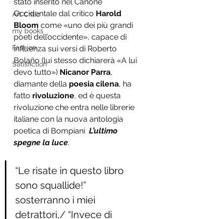
stato inserito nel Canone 
Occidentale dal critico 
Harold 
Art Critic
Bloom
 come «uno dei più grandi 
my books
poeti dell’occidente», capace di 
Fashion
influenza sui versi di Roberto 
Bolaño (lui stesso dichiarerà «A lui 
Satisfiction
devo tutto») 
Nicanor Parra
, 
diamante della 
poesia cilena
, ha 
fatto 
rivoluzione
, ed è questa 
rivoluzione che entra nelle librerie 
italiane con la nuova antologia 
poetica di Bompiani 
L’ultimo 
spegne la luce
. 
“Le risate in questo libro 
sono squallide!” 
sosterranno i miei 
detrattori,/ “Invece di 