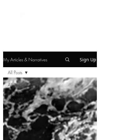
My Articles & Narratives
Sign Up
All Posts
All Posts
Il Deserto
di Milano
published
poems
Literary
critic