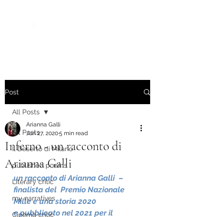
Post
All Posts
Arianna Galli
All Posts
Jun 27, 2020
5 min read
Inferno - un racconto di
Il Deserto di Milano
Arianna Galli
published poems
un racconto di Arianna Galli  – 
Literary critic
finalista del  Premio Nazionale 
my narratives
Mille e una storia 2020
e pubblicato nel 2021 per il 
Cinema critic