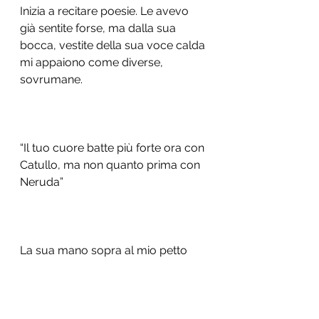
Inizia a recitare poesie. Le avevo 
già sentite forse, ma dalla sua 
bocca, vestite della sua voce calda 
mi appaiono come diverse, 
sovrumane. 
“Il tuo cuore batte più forte ora con 
Catullo, ma non quanto prima con 
Neruda” 
La sua mano sopra al mio petto 
diventa come parte di me, la 
consapevolezza di quel battito che 
accelera e di cui prima neanche mi 
accorgevo, come un calcolo 