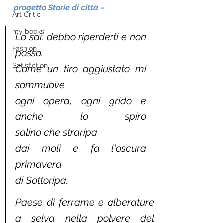
progetto Storie di città – 
Art Critic
my books
Lo sai: debbo riperderti e non 
Fashion
posso.                                                                                               
Satisfiction
Come un tiro aggiustato mi 
sommuove                                      
ogni opera, ogni grido e 
anche lo spiro                                                                
salino che straripa
dai moli e fa l'oscura 
primavera                                
di Sottoripa.
Paese di ferrame e alberature                                                           
a selva nella polvere del 