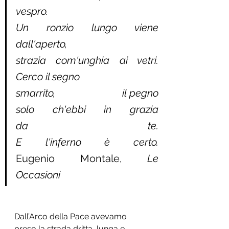
vespro.                                                        
Un ronzìo lungo viene 
dall'aperto,                                                                   
strazia com'unghia ai vetri. 
Cerco il segno
smarrito,                       il pegno 
solo ch'ebbi in grazia                                                        
da te.                                                                                               
E l'inferno è certo.                
Eugenio Montale, 
Le 
Occasioni
Dall’Arco della Pace avevamo 
preso la strada dritta, lunga e 