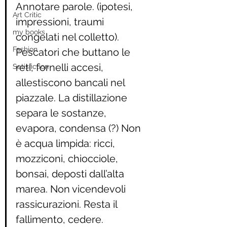
Annotare parole. (ipotesi, 
Art Critic
impressioni, traumi 
my books
congelati nel colletto). 
Fashion
Pescatori che buttano le 
reti, fornelli accesi, 
Satisfiction
allestiscono bancali nel 
piazzale. La distillazione 
separa le sostanze, 
evapora, condensa (?) Non 
è acqua limpida: ricci, 
mozziconi, chiocciole, 
bonsai, deposti dall’alta 
marea. Non vicendevoli 
rassicurazioni. Resta il 
fallimento, cedere.