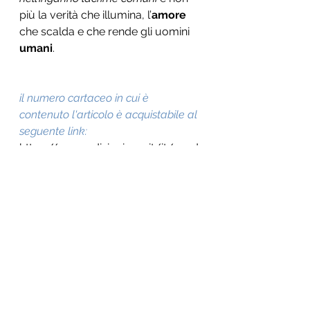
più la verità che illumina, l’
amore 
che scalda e che rende gli uomini 
umani
.
il numero cartaceo in cui è 
contenuto l'articolo è acquistabile al 
seguente link:
https://www.edizioniares.it/it/prod
otti/abbonamenti/prova-studi-
cattolici-prezzo-speciale-
spedizione-gratis
articolo arianna galli - studi cattolici gennaio 2022
.pdf
Download PDF • 123KB