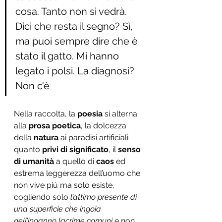
cosa. Tanto non si vedrà. 
Dici che resta il segno? Sì, 
ma puoi sempre dire che è 
stato il gatto. Mi hanno 
legato i polsi. La diagnosi? 
Non c’è
Nella raccolta, la 
poesia
 si alterna 
alla 
prosa poetica
, la dolcezza 
della 
natura
 ai paradisi artificiali 
quanto 
privi di significato
, il 
senso 
di umanità
 a quello di
 caos
 ed 
estrema leggerezza dell’uomo che 
non vive più ma solo esiste, 
cogliendo solo 
l’attimo presente di 
una superficie che ingoia 
nell’inganno lacrime comuni 
e non 