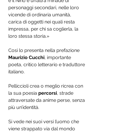
e il Nino e un’altra miriade di 
personaggi secondari, nelle loro 
vicende di ordinaria umanità, 
carica di oggetti nei quali resta 
impressa, per chi sa coglierla, la 
loro stessa storia.»
Così lo presenta nella prefazione 
Maurizio Cucchi
, importante 
poeta, critico letterario e traduttore 
italiano.
Pelliccioli crea o meglio ricrea con 
la sua poesia 
percorsi
, strade 
attraversate da anime perse, senza 
più un’identità.
Si vede nei suoi versi l’uomo che 
viene strappato via dal mondo 