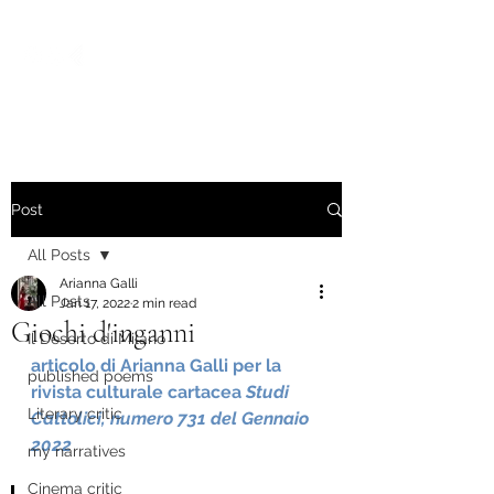
Post
All Posts
Arianna Galli
All Posts
Jan 17, 2022
2 min read
Giochi d'inganni
Il Deserto di Milano
articolo di Arianna Galli per la 
published poems
rivista culturale cartacea 
Studi 
Literary critic
Cattolici, numero 731 del Gennaio 
2022
my narratives
Cinema critic