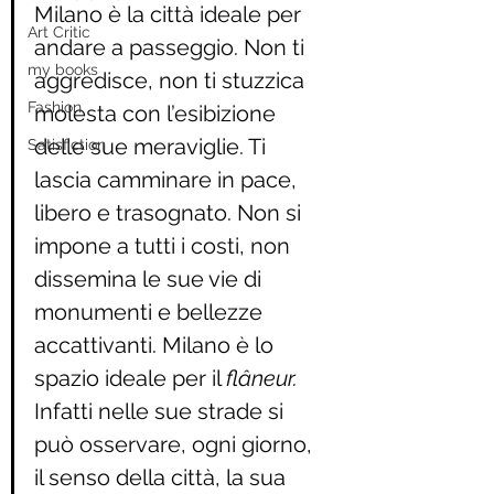
Milano è la città ideale per 
Art Critic
andare a passeggio. Non ti 
my books
aggredisce, non ti stuzzica 
Fashion
molesta con l’esibizione 
delle sue meraviglie. Ti 
Satisfiction
lascia camminare in pace, 
libero e trasognato. Non si 
impone a tutti i costi, non 
dissemina le sue vie di 
monumenti e bellezze 
accattivanti. Milano è lo 
spazio ideale per il 
flâneur.
Infatti nelle sue strade si 
può osservare, ogni giorno, 
il senso della città, la sua 