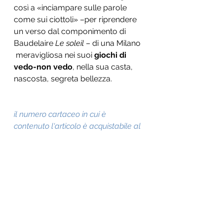
così a «inciampare sulle parole 
come sui ciottoli» –per riprendere 
un verso dal componimento di 
Baudelaire 
Le soleil 
– di una Milano 
 meravigliosa nei suoi 
giochi di 
vedo-non vedo
, nella sua casta, 
nascosta, segreta bellezza.
il numero cartaceo in cui è 
contenuto l'articolo è acquistabile al 
seguente link:
https://www.edizioniares.it/it/prod
otti/abbonamenti/prova-studi-
cattolici-prezzo-speciale-
spedizione-gratis