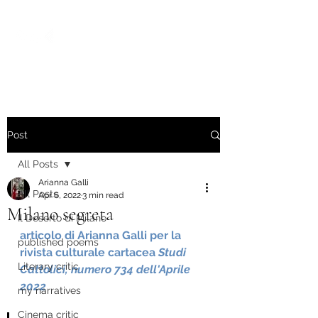
Post
All Posts
Arianna Galli
All Posts
Apr 6, 2022
3 min read
Milano segreta
Il Deserto di Milano
articolo di Arianna Galli per la 
published poems
rivista culturale cartacea 
Studi 
Literary critic
Cattolici, numero 734 dell'Aprile 
2022
my narratives
Cinema critic