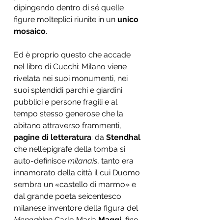
dipingendo dentro di sé quelle 
figure molteplici riunite in un 
unico 
mosaico
.  
Ed è proprio questo che accade 
nel libro di Cucchi: Milano viene 
rivelata nei suoi monumenti, nei 
suoi splendidi parchi e giardini 
pubblici e persone fragili e al 
tempo stesso generose che la 
abitano attraverso frammenti, 
pagine di letteratura
: da 
Stendhal 
che nell’epigrafe della tomba si 
auto-definisce
 milanais
, tanto era 
innamorato della città il cui Duomo 
sembra un «castello di marmo» e 
dal grande poeta seicentesco 
milanese inventore della figura del 
Meneghino
 Carlo Maria 
Maggi
, fino 