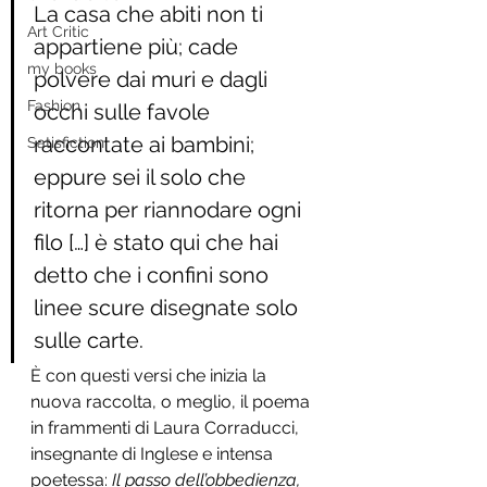
La casa che abiti non ti 
Art Critic
appartiene più; cade 
my books
polvere dai muri e dagli 
Fashion
occhi sulle favole 
raccontate ai bambini; 
Satisfiction
eppure sei il solo che 
ritorna per riannodare ogni 
filo […] è stato qui che hai 
detto che i confini sono 
linee scure disegnate solo 
sulle carte
.
È con questi versi che inizia la 
nuova raccolta, o meglio, il poema 
in frammenti di Laura Corraducci, 
insegnante di Inglese e intensa 
poetessa: 
Il passo dell’obbedienza, 