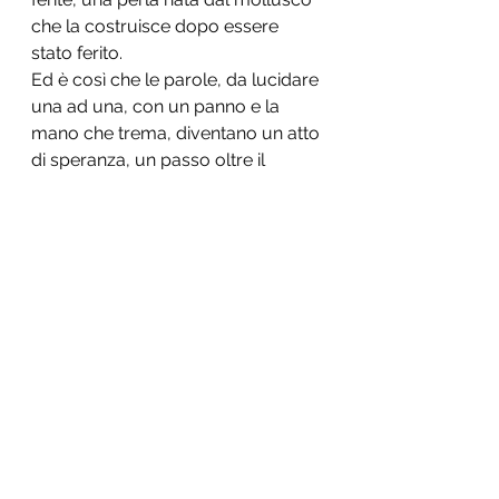
che la costruisce dopo essere 
stato ferito.
Ed è così che le parole, da lucidare 
una ad una, con un panno e la 
mano che trema, diventano un atto 
di speranza, un passo oltre il 
confine che separa un canto rotto
da un canto del cuore, nonostante 
qualcuna scivoli per terra e si 
frantumi per quanto la si provi a 
ricomporre. 
il numero cartaceo in cui è 
contenuto l'articolo è acquistabile al 
seguente link:
https://www.edizioniares.it/it/prod
otti/abbonamenti/prova-studi-
cattolici-prezzo-speciale-