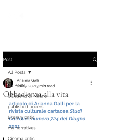
Post
All Posts
Arianna Galli
All Posts
Jul 19, 2021
3 min read
Obbedienza alla vita
Il Deserto di Milano
articolo di Arianna Galli per la 
published poems
rivista culturale cartacea 
Studi 
Literary critic
Cattolici, numero 724 del Giugno 
2021
my narratives
Cinema critic