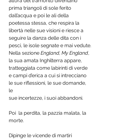
all’ora del tramonto diventano 
prima triangoli di sole ferito 
dall’acqua e poi le ali della 
poetessa stessa, che respira la 
libertà nelle sue visioni e riesce a 
seguire la danza delle dita con i 
pesci, le isole segnate e mai vedute
.
Nella sezione 
England, My England
, 
la sua amata Inghilterra appare, 
tratteggiata come labirinti di verde 
e campi d’erica a cui si intrecciano 
le sue riflessioni, le sue domande, 
le 
sue incertezze, i suoi abbandoni. 
Poi  la perdita, la pazzia malata, la 
morte.
Dipinge le vicende di martiri 