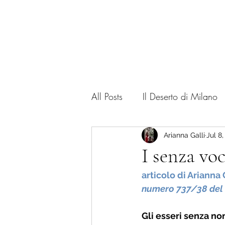
Home
Corso
All Posts
Il Deserto di Milano
Art Critic
my books
F
Arianna Galli
Jul 8
I senza vo
articolo di Arianna 
numero 737/38 del
Gli esseri senza n