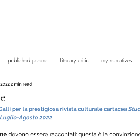
 Poesia Contemporanea
Biography
Ghostwriting and editing
published poems
Literary critic
my narratives
ashion
Satisfiction
, 2022
2 min read
ce
Galli per la prestigiosa rivista culturale cartacea 
Stud
 Luglio-Agosto 2022
ome
 devono essere raccontati: questa è la convinzione