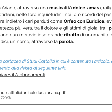
 Ariano, attraverso una 
musicalità dolce-amara
, raf
diani, nelle loro inquietudini, nei loro ricordi del pas
e indietro i cari perduti come 
Orfeo con Euridice
, e
ezza più vera, tra il dolore e gli attimi di gioia, tra i 
p
reando un meraviglioso grande 
ritratto 
di un’umanità c
adici, un nome, attraverso la 
parola.
 cartaceo di Studi Cattolici in cui è contenuto l'articolo,
nto alla rivista al seguente link:
niares.it/abbonamenti
udi catttolici articolo luca ariano
.pdf
 709KB