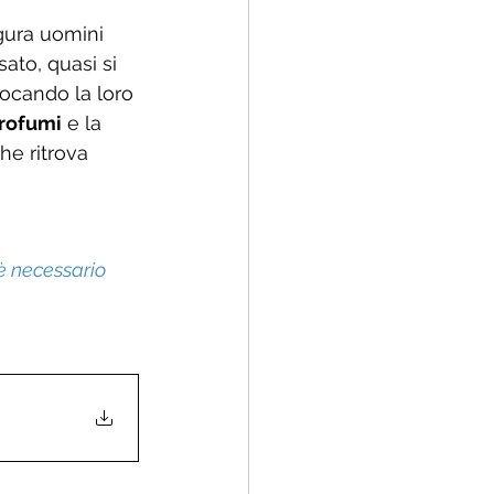
figura uomini 
sato, quasi si 
vocando la loro 
rofumi
 e la 
he ritrova 
 è necessario 