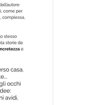
dall’autore 
i, come per 
a, complessa, 
lo stesso 
nta storie da 
ncretezza
 e 
erso casa. 
... 
li occhi 
idee: 
i avidi.