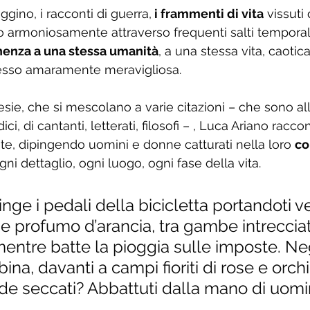
ggino, i racconti di guerra,
 i frammenti di vita
 vissuti 
no armoniosamente attraverso frequenti salti temporal
enza a una stessa umanità
, a una stessa vita, caotic
 stesso amaramente meravigliosa. 
esie, che si mescolano a varie citazioni – che sono al
i, di cantanti, letterati, filosofi – , Luca Ariano racco
ute, dipingendo uomini e donne catturati nella loro 
co
gni dettaglio, ogni luogo, ogni fase della vita. 
nge i pedali della bicicletta portandoti v
e profumo d’arancia, tra gambe intrecciate
mentre batte la pioggia sulle imposte. Neg
ina, davanti a campi fioriti di rose e orch
vide seccati? Abbattuti dalla mano di uomin