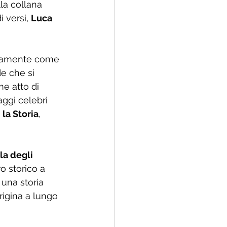
lla collana 
 versi, 
Luca 
ttamente come 
de che si 
me atto di 
ggi celebri 
i
 la Storia
, 
la degli 
o storico a 
una storia 
origina a lungo 