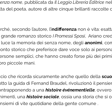
senza nome
, pubblicata da 
Il Leggio Libreria Editrice
 ne
ta del poeta, autore di altre cinque brillanti raccolte di
ché, secondo l’autore, l’i
ndifferenza
 non è vita: esa
l grande romanzo storico 
I Promessi Sposi
,  Ariano cre
a luce la memoria dei senza nome, degli 
anonimi
, co
conto storico che preferisce dare voce solo ai persona
persone semplici, che hanno creato forse più dei prim
oro piccole mani. 
cio che ricorda sicuramente anche quello della 
scuo
otto la guida di Fernand Braudel, rivoluzionò il pensier
ntrapponendo a una 
histoire événementielle
, 
ovvero 
nimenti, una 
histoire sociale
, ossia una storia che si 
 insiemi di vite quotidiane della gente comune .