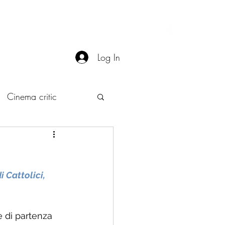
Contact
More
Log In
Cinema critic
i Cattolici, 
 di partenza 