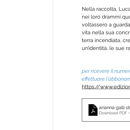
Nella raccolta, Luca
nei loro drammi quoti
voltassero a guardar
vita nella sua concret
terra incendiata, c
un’identità, le sue r
per ricevere il numero
effettuare l'abboname
https://www.edizio
arianna galli st
Download PDF •