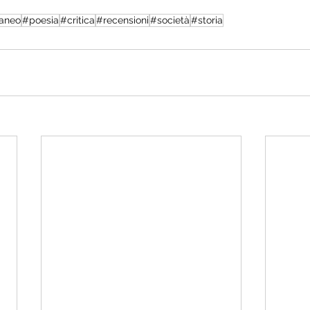
aneo
#poesia
#critica
#recensioni
#società
#storia