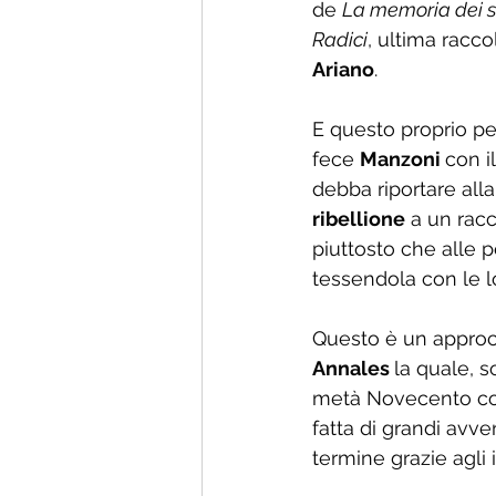
de 
La memoria dei 
Radici
, ultima raccol
Ariano
. 
E questo proprio per
fece 
Manzoni 
con i
debba riportare all
ribellione
 a un rac
piuttosto che alle 
tessendola con le l
Questo è un approc
Annales 
la quale, s
metà Novecento co
fatta di grandi avve
termine grazie agli