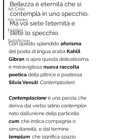
Bellezza è eternità che si 
Art Critic
contempla in uno specchio. 
my books
Ma voi siete l’eternità e 
Fashion
siete lo specchio. 
Satisfiction
Con questo splendido
 aforisma
del poeta di lingua araba
 Kahlil 
Gibran
 si apre questa delicatissima 
e meravigliosa 
nuova raccolta 
poetica
 della pittrice e poetessa 
Silvia Venuti
: 
Contemplazioni
.
Contemplazione
 è una parola che 
deriva dal verbo latino 
contemplor
, 
nato dall’unione della particella 
cum
, 
che indica compagnia o 
simultaneità, e dal termine
templum
,
 che significa spazio 