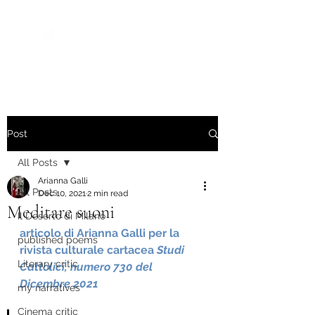
Post
All Posts
Arianna Galli
All Posts
Dec 10, 2021
2 min read
Meditare suoni
Il Deserto di Milano
articolo di Arianna Galli per la 
published poems
rivista culturale cartacea 
Studi 
Literary critic
Cattolici, numero 730 del 
Dicembre 2021
my narratives
Cinema critic