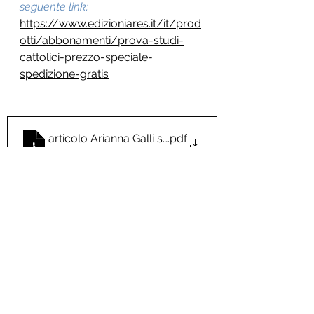
seguente link:
https://www.edizioniares.it/it/prod
otti/abbonamenti/prova-studi-
cattolici-prezzo-speciale-
spedizione-gratis
articolo Arianna Galli sc730 dicembre 2021
.pdf
Download PDF • 74KB