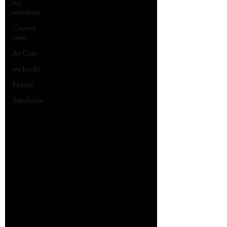
my
narratives
Cinema
critic
Art Critic
my books
Fashion
Satisfiction