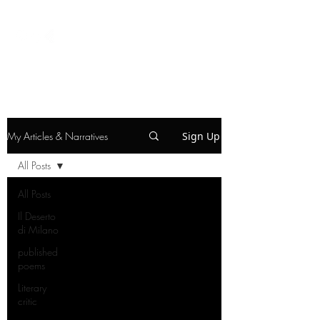
My Articles & Narratives
Sign Up
All Posts
All Posts
Il Deserto
di Milano
published
poems
Literary
critic