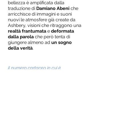
bellezza è amplificata dalla 
traduzione di 
Damiano Abeni
 che 
arricchisce di immagini e suoni 
nuovi le atmosfere già create da 
Ashbery, visioni che ritraggono una 
realtà frantumata
 e 
deformata 
dalla parola
 che però tenta di 
giungere almeno ad 
un sogno 
della verità
.
il numero cartaceo in cui è 
contenuto l'articolo è acquistabile al 
seguente link:
https://www.edizioniares.it/it/prod
otti/abbonamenti/prova-studi-
cattolici-prezzo-speciale-
spedizione-gratis