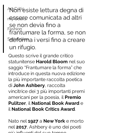
Art Critic
Non esiste lettura degna di 
essere comunicata ad altri 
my books
se non devia fino a 
Fashion
frantumare la forma, se non 
deforma i versi fino a creare 
Satisfiction
un rifugio.
Questo scrive il grande critico 
statunitense 
Harold Bloom 
nel suo 
saggio “Frantumare la forma” che 
introduce in questa nuova edizione 
la più importante raccolta poetica 
di 
John Ashbery
, raccolta 
vincitrice dei 3 più importanti premi 
americani per la poesia, il 
Premio 
Pulitzer
, il 
National Book Award
 e 
il 
National Book Critics Award
.
Nato nel 
1927
 a 
New York
 e morto 
nel
 2017
, Ashbery è uno dei poeti 
più influenti del suo tempo. 