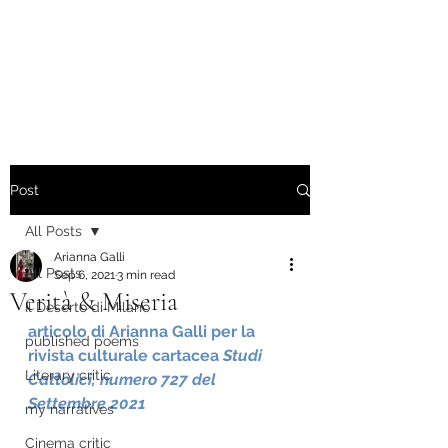
Post
All Posts
Arianna Galli
All Posts
Sep 6, 2021
3 min read
Verità & Miseria
Il Deserto di Milano
articolo di Arianna Galli per la 
published poems
rivista culturale cartacea 
Studi 
Literary critic
Cattolici, numero 727 del 
Settembre 2021
my narratives
Cinema critic