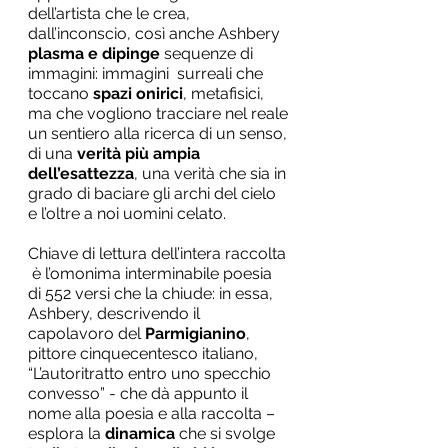
dell’artista che le crea, 
dall’inconscio, così anche Ashbery 
plasma e dipinge
 sequenze di 
immagini: immagini  surreali che 
toccano 
spazi onirici
, metafisici,  
ma che vogliono tracciare nel reale 
un sentiero alla ricerca di un senso, 
di una 
verità più ampia 
dell’esattezza
, una verità che sia in 
grado di baciare gli archi del cielo 
e l’oltre a noi uomini celato.
Chiave di lettura dell’intera raccolta 
 è l’omonima interminabile poesia 
di 552 versi che la chiude: in essa, 
Ashbery, descrivendo il 
capolavoro del 
Parmigianino
, 
pittore cinquecentesco italiano, 
“L’autoritratto entro uno specchio 
convesso” - che dà appunto il 
nome alla poesia e alla raccolta – 
esplora la 
dinamica 
che si svolge 